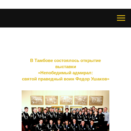
В Тамбове состоялось открытие выставки
«Непобедимый адмирал:
святой праведный воин Федор Ушаков»
В Тамбове состоялось открытие
выставки
«Непобедимый адмирал:
святой праведный воин Федор Ушаков»