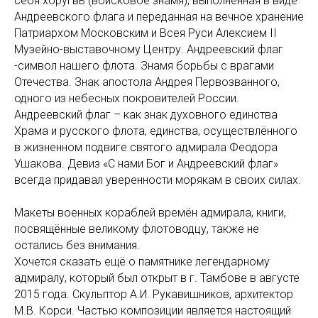
себя хоругвь (войсковое знамя), выполненная в виде
Андреевского флага и переданная на вечное хранение
Патриархом Московским и Всея Руси Алексием II
Музейно-выставочному Центру. Андреевский флаг
-символ нашего флота. Знамя борьбы с врагами
Отечества. Знак апостола Андрея Первозванного,
одного из небесных покровителей России.
Андреевский флаг – как знак духовного единства
Храма и русского флота, единства, осуществлённого
в жизненном подвиге святого адмирала Феодора
Ушакова. Девиз «С нами Бог и Андреевский флаг»
всегда придавал уверенности морякам в своих силах.
Макеты военных кораблей времён адмирала, книги,
посвящённые великому флотоводцу, также не
остались без внимания.
Хочется сказать ещё о памятнике легендарному
адмиралу, который был открыт в г. Тамбове в августе
2015 года. Скульптор А.И. Рукавишников, архитектор
М.В. Корси. Частью композиции является настоящий