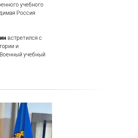
оенного учебного
димая Россия:
хин
встретился с
тории и
л Военный учебный