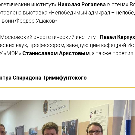
гетический институт»
Николая Рогалева
в стенах В
тавлена выставка «Непобедимый адмирал – непобе
 воин Феодор Ушаков».
в Московский энергетический институт
Павел Карпу
еских наук, профессором, заведующим кафедрой Ис
ИУ «МЭИ»
Станиславом Аристовым
, а также посети
нтра Спиридона Тримифунтского