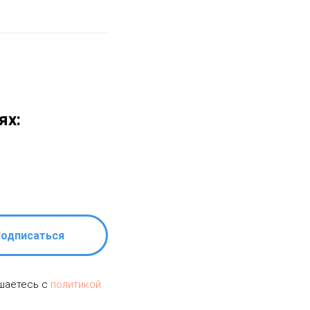
ях:
одписаться
ашаетесь c
политикой