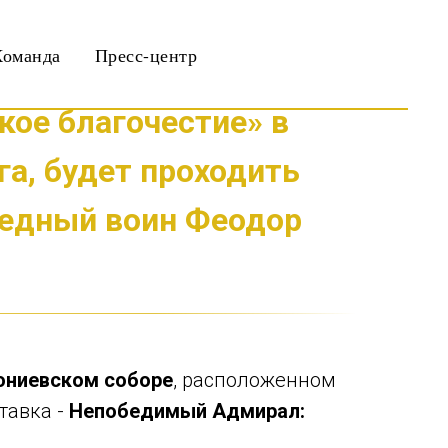
Команда
Пресс-центр
кое благочестие» в
а, будет проходить
ведный воин Феодор
ониевском соборе
, расположенном
ставка -
Непобедимый Адмирал: