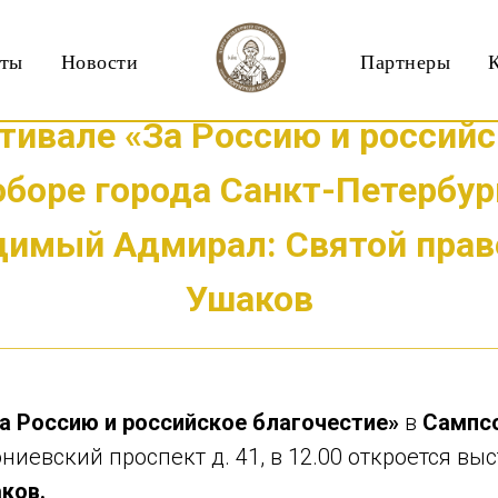
кты
Новости
Партнеры
ивале «За Россию и российс
боре города Санкт-Петербург
димый Адмирал: Святой пра
Ушаков
а Россию и российское благочестие»
в
Сампс
ониевский проспект д. 41, в 12.00 откроется вы
ков.