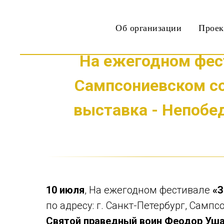
Об организации
Прое
На ежегодном фест
Сампсониевском со
выставка - Непобе
10 июля
, На ежегодном фестивале
«З
по адресу: г. Санкт-Петербург, Сампс
Святой праведный воин Феодор Уша