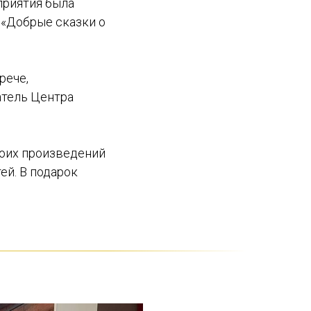
приятия была
 «Добрые сказки о
рече,
атель Центра
воих произведений
ей. В подарок