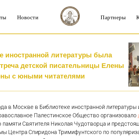
кты
Новости
Партнеры
е иностранной литературы была
стреча детской писательницы Елены
ны с юными читателями
ода в Москве в Библиотеке иностранной литературы 
равославное Палестинское Общество организовало
памяти Святителя Николая Чудотворца и предстоя
мы Центра Спиридона Тримифунтского по популяриза