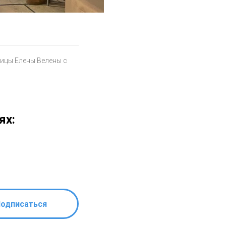
ницы Елены Велены с
ях:
одписаться