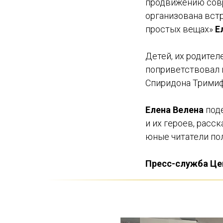
продвижению совр
организована встр
простых вещах»
Е
Детей, их родител
поприветствовал 
Спиридона Трими
Елена Велена
под
и их героев, расс
юные читатели пол
Пресс-служба Це