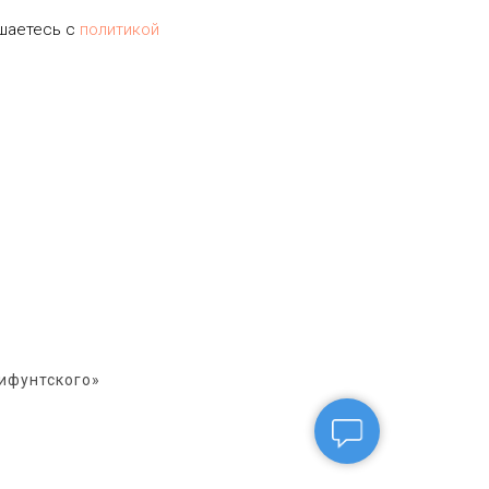
ашаетесь c
политикой
ифунтского»