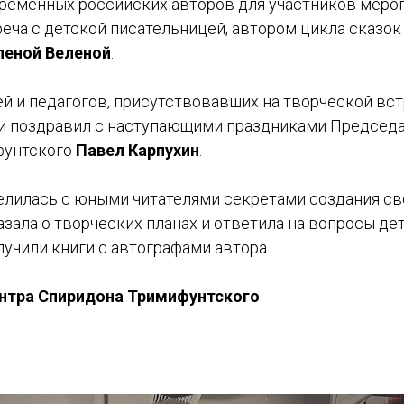
еменных российских авторов для участников меро
еча с детской писательницей, автором цикла сказок
леной Веленой
.
ей и педагогов, присутствовавших на творческой вст
и поздравил с наступающими праздниками Председ
фунтского
Павел Карпухин
.
елилась с юными читателями секретами создания с
казала о творческих планах и ответила на вопросы дет
учили книги с автографами автора.
нтра Спиридона Тримифунтского