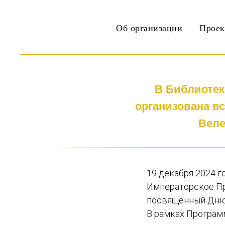
Об организации
Прое
В Библиотек
организована в
Веле
19 декабря 2024 г
Императорское П
посвященный Дню 
В рамках Програм