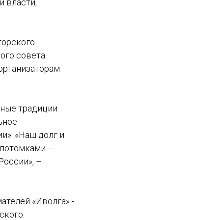
й власти,
торского
ого совета
 организаторам
ьные традиции
ьное
и». «Наш долг и
 потомками –
России», –
ателей «Иволга» -
ского.