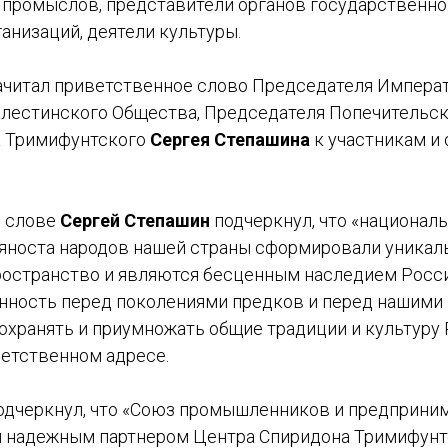
 промыслов, представители органов государственно
анизаций, деятели культуры.
ачитал приветственное слово Председателя Импера
лестинского Общества, Председателя Попечительск
а Тримифунтского
Сергея Степашина
к участникам и
м слове
Сергей Степашин
подчеркнул, что «национал
вяноста народов нашей страны сформировали уникал
ространство и являются бесценным наследием Росси
анность перед поколениями предков и перед нашими
сохранять и приумножать общие традиции и культуру 
ветственном адресе.
одчеркнул, что «Союз промышленников и предприним
и надежным партнером Центра Спиридона Тримифунт