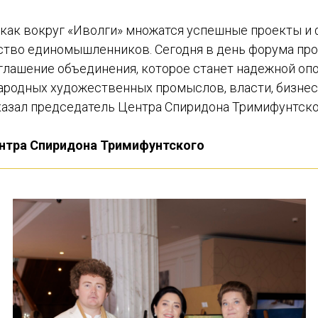
 как вокруг «Иволги» множатся успешные проекты и
тво единомышленников. Сегодня в день форума пр
глашение объединения, которое станет надежной оп
ародных художественных промыслов, власти, бизне
сказал председатель Центра Спиридона Тримифунтско
нтра Спиридона Тримифунтского