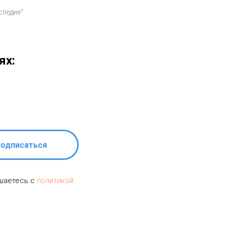
следие"
ях:
одписаться
ашаетесь c
политикой