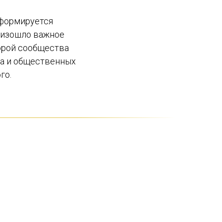
 формируется
оизошло важное
орой сообщества
са и общественных
го.