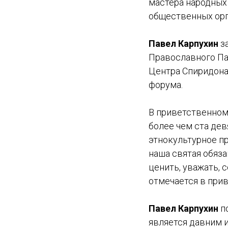
мастера народных
общественных орг
Павел Карпухин
з
Православного Па
Центра Спиридон
форума.
В приветственно
более чем ста де
этнокультурное п
наша святая обяз
ценить, уважать, 
отмечается в при
Павел Карпухин
п
является давним 