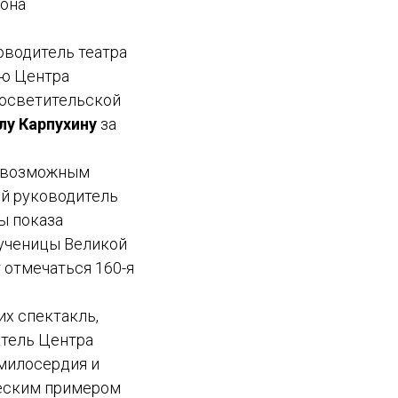
дона
оводитель театра
лю Центра
росветительской
лу Карпухину
за
о возможным
ый руководитель
ы показа
мученицы Великой
 отмечаться 160-я
х спектакль,
атель Центра
милосердия и
еским примером