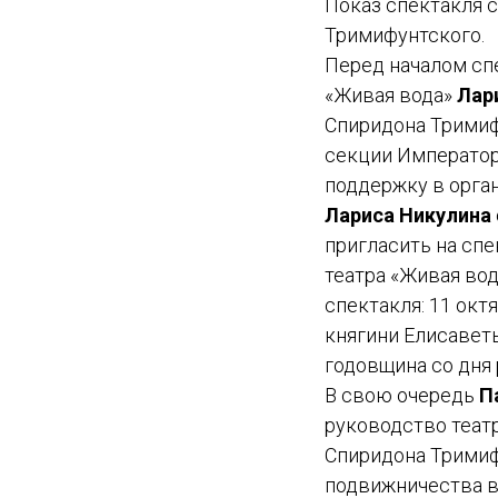
Показ спектакля 
Тримифунтского.
Перед началом сп
«Живая вода»
Лар
Спиридона Тримиф
секции Император
поддержку в орга
Лариса Никулина
пригласить на сп
театра «Живая во
спектакля: 11 ок
княгини Елисаветы
годовщина со дня
В свою очередь
П
руководство теат
Спиридона Тримиф
подвижничества в