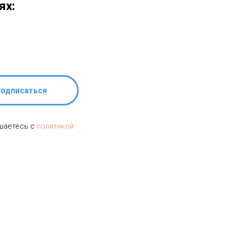
ях:
одписаться
ашаетесь c
политикой