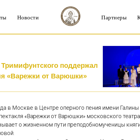
кты
Новости
Партнеры
 Тримифунтского поддержал
ля «Варежки от Варюшки»
года в Москве в Центре оперного пения имени Галин
спектакля «Варежки от Варюшки» московского театра
зывает о жизненном пути преподобномученицы княг
овой.