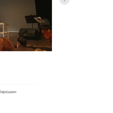
 Варюшки»