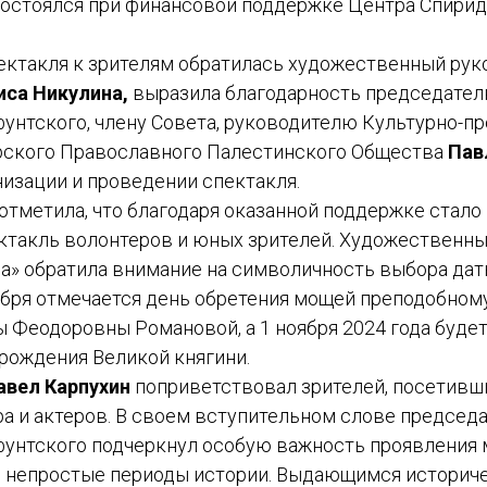
состоялся при финансовой поддержке Центра Спири
ектакля к зрителям обратилась художественный рук
иса Никулина,
выразила благодарность председате
унтского, члену Совета, руководителю Культурно-п
ского Православного Палестинского Общества
Пав
низации и проведении спектакля.
отметила, что благодаря оказанной поддержке стал
ектакль волонтеров и юных зрителей. Художественн
да» обратила внимание на символичность выбора дат
тября отмечается день обретения мощей преподобно
 Феодоровны Романовой, а 1 ноября 2024 года будет
 рождения Великой княгини.
авел Карпухин
поприветствовал зрителей, посетивши
ра и актеров. В своем вступительном слове председ
унтского подчеркнул особую важность проявления 
 непростые периоды истории. Выдающимся историч