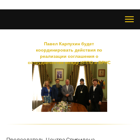
Павел Карпухин будет
координировать действия по
реализации соглашения о
сотрудничестве между ИППО и ВРНС
Председатель Центра Спиридона