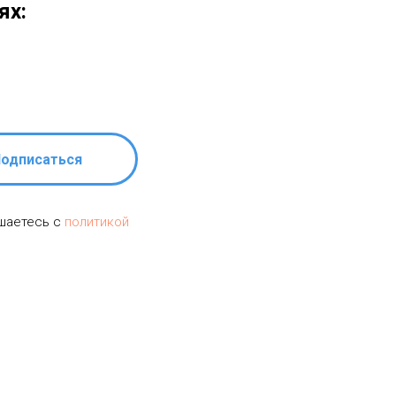
ях:
одписаться
ашаетесь c
политикой