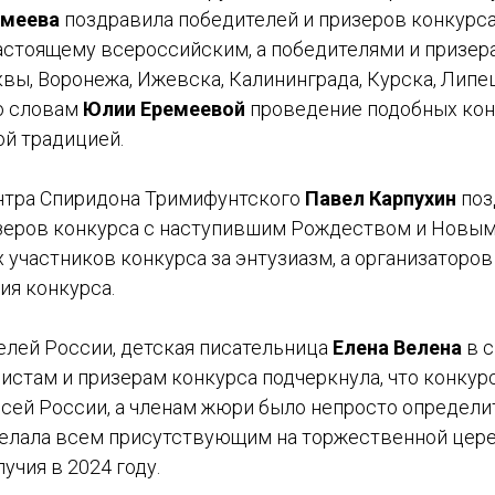
емеева
поздравила победителей и призеров конкурса 
настоящему всероссийским, а победителями и призер
вы, Воронежа, Ижевска, Калининграда, Курска, Липе
о словам
Юлии Еремеевой
проведение подобных кон
ой традицией.
нтра Спиридона Тримифунтского
Павел Карпухин
поз
зеров конкурса с наступившим Рождеством и Новым
 участников конкурса за энтузиазм, а организаторов
ия конкурса.
елей России, детская писательница
Елена Велена
в с
истам и призерам конкурса подчеркнула, что конкур
всей России, а членам жюри было непросто определи
лала всем присутствующим на торжественной цере
учия в 2024 году.