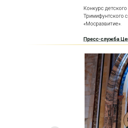
Конкурс детского
Тримифунтского с
«Мосразвитие».
Пресс-служба Це