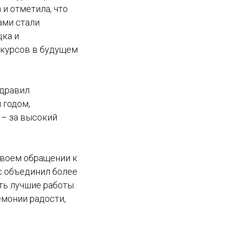
и отметила, что
ами стали
цка и
курсов в будущем
дравил
 годом,
 – за высокий
воем обращении к
с объединил более
ть лучшие работы.
монии радости,