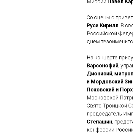
Миссии
Павел Ка
Со сцены с прив
Руси Кирилл
. В с
Российской Феде
днем тезоименитс
На концерте прис
Варсонофий
, упр
Дионисий
,
митроп
и Мордовский Зи
Псковский и Порх
Московской Патр
Свято-Троицкой С
председатель Им
Степашин
, предс
конфессий России,