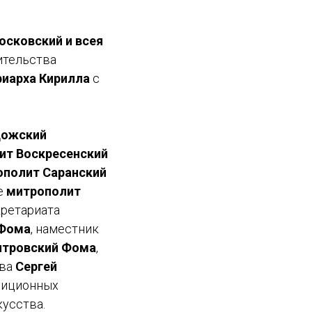
осковский и всея
ительства
иарха Кирилла
с
дожский
ит Воскресенский
ополит Саранский
е
митрополит
кретариата
 Фома
, наместник
итровский Фома
,
тва
Сергей
диционных
кусства.