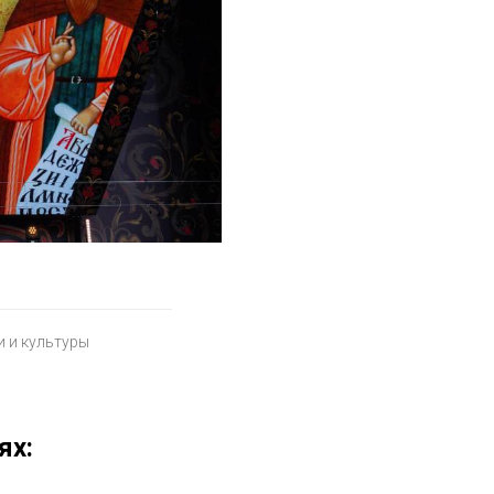
 и культуры
ях: