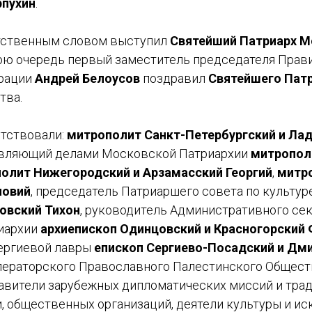
рпухин
.
етственным словом выступил
Святейший Патриарх М
вою очередь первый заместитель председателя Прав
рации
Андрей Белоусов
поздравил
Святейшего Патр
тва.
утствовали:
митрополит Санкт-Петербургский и Ла
авляющий делами Московской Патриархии
митропол
олит Нижегородский и Арзамасский Георгий
,
митр
новий
, председатель Патриаршего совета по культур
овский Тихон
, руководитель Административного се
иархии
архиепископ Одинцовский и Красногорский
ергиевой лавры
епископ Сергиево-Посадский и Дм
ператорского Православного Палестинского Общес
тавители зарубежных дипломатических миссий и тра
 общественных организаций, деятели культуры и ис