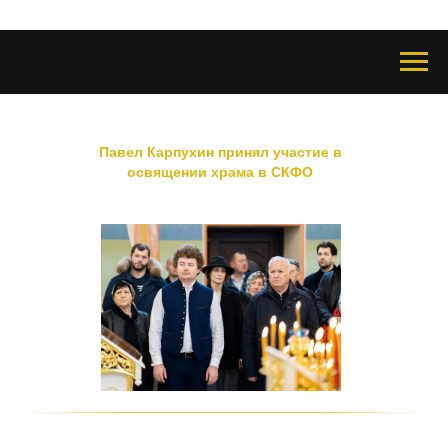
Павел Карпухин принял участие в
освящении храма в СКФО