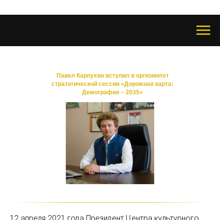
Павел Карпухин вступил в оргкомитет
стратегической сессии «Дорожная карта:
Демография – 2035»
12 апреля 2021 года Президент Центра культурного