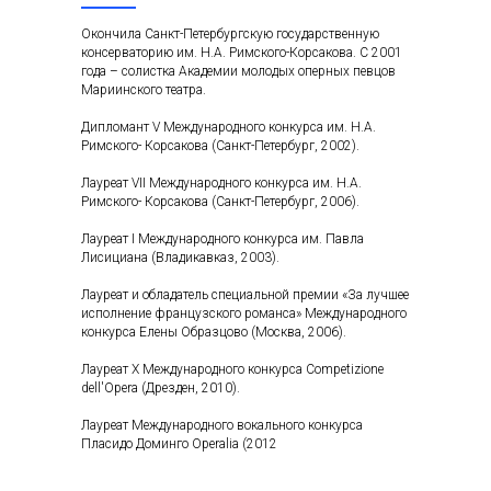
Окончила Санкт-Петербургскую государственную
консерваторию им. Н.А. Римского-Корсакова. С 2001
года – солистка Академии молодых оперных певцов
Мариинского театра.
Дипломант V Международного конкурса им. Н.А.
Римского- Корсакова (Санкт-Петербург, 2002).
Лауреат VII Международного конкурса им. Н.А.
Римского- Корсакова (Санкт-Петербург, 2006).
Лауреат I Международного конкурса им. Павла
Лисициана (Владикавказ, 2003).
Лауреат и обладатель специальной премии «За лучшее
исполнение французского романса» Международного
конкурса Елены Образцово (Москва, 2006).
Лауреат X Международного конкурса Competizione
dell'Opera (Дрезден, 2010).
Лауреат Международного вокального конкурса
Пласидо Доминго Оperalia (2012