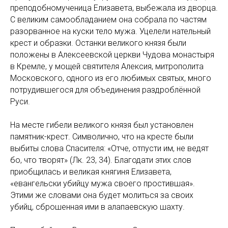
преподобномученица Елизавета, выбежала из дворца.
С великим самообладанием она собрала по частям
разорванное на куски тело мужа. Уцелели нательный
крест и образки. Останки великого князя были
положены в Алексеевской церкви Чудова монастыря
в Кремле, у мощей святителя Алексия, митрополита
Московского, одного из его любимых святых, много
потрудившегося для объединения раздроблённой
Руси.
На месте гибели великого князя был установлен
памятник-крест. Символично, что на кресте были
выбиты слова Спасителя: «Отче, отпусти им, не ведят
бо, что творят» (Лк. 23, 34). Благодати этих слов
приобщилась и великая княгиня Елизавета,
«евангельски убийцу мужа своего простившая».
Этими же словами она будет молиться за своих
убийц, сброшенная ими в алапаевскую шахту.