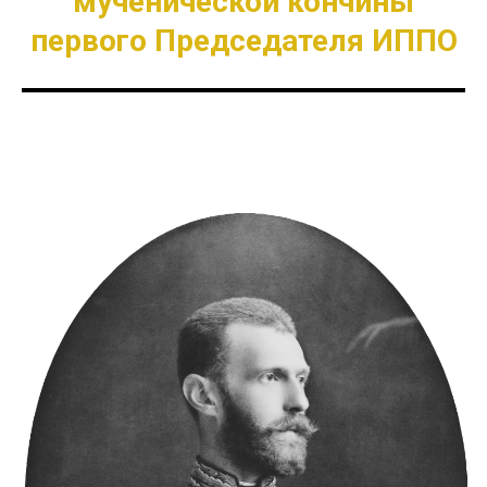
мученической кончины
первого Председателя ИППО