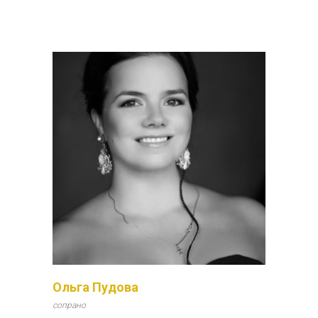
Ольга Пудова
сопрано