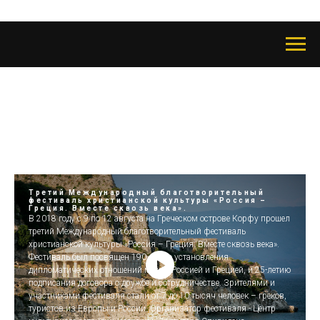
Третий Международный благотворительный
фестиваль христианской культуры «Россия –
Греция. Вместе сквозь века».
В 2018 году с 9 по 12 августа на Греческом острове Корфу прошел
третий Международный благотворительный фестиваль
христианской культуры «Россия – Греция. Вместе сквозь века».
Фестиваль был посвящен 190-летию установления
дипломатических отношений между Россией и Грецией, и 25-летию
подписания договора о дружбе и сотрудничестве. Зрителями и
участниками фестиваля стали от 7 до 10 тысяч человек – греков,
туристов из Европы и России. Организатор фестиваля - Центр