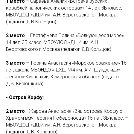
1 место
– Сараева Амелия «Встреча русских
кораблей на ионических островах» 14 лет; 3Б класс;
МБОУДОД «ДШИ им. А.Н. Верстовского г.Москва
(педагог Д.В.Кольцов)
2 место
– Евстафьева Полина «Волнующееся море»
14 лет; 3Б класс; МБОУДОД «ДШИ им. А.Н.
Верстовского г.Москва (педагог Д.В.Кольцов)
3 место
– Тюрина Анастасия «Морское сражение» 16
лет; школа МБОНДО « ДХШ №4 им. А.И. Шундулиди» г.
Ленинск-Кузнецкий, Кемеровская область (педагог
Д.В. Кирюшкина)
- Остров Корфу:
2 место
- Жарова Анастасия «Вид острова Корфу с
Храмом вмч.Георгия Победоносца» 15 лет; 3Б класс; –
МБОУДОД «ДШИ им. А.Н. Верстовского г.Москва
(педагог Д.В. Кольцов)