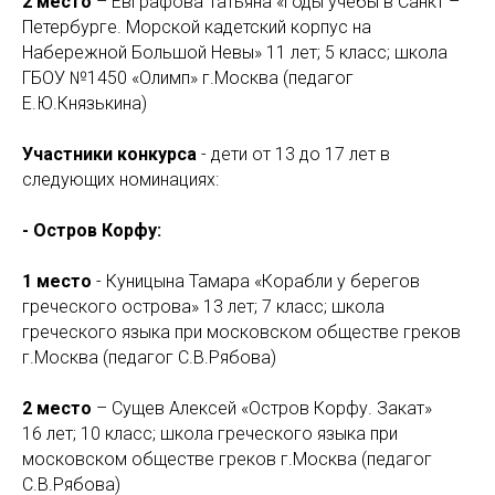
2 место
– Евграфова Татьяна «Годы учёбы в Санкт –
Петербурге. Морской кадетский корпус на
Набережной Большой Невы» 11 лет; 5 класс; школа
ГБОУ №1450 «Олимп» г.Москва (педагог
Е.Ю.Князькина)
Участники конкурса
- дети от 13 до 17 лет в
следующих номинациях:
- Остров Корфу:
1 место
- Куницына Тамара «Корабли у берегов
греческого острова» 13 лет; 7 класс; школа
греческого языка при московском обществе греков
г.Москва (педагог С.В.Рябова)
2 место
– Сущев Алексей «Остров Корфу. Закат»
16 лет; 10 класс; школа греческого языка при
московском обществе греков г.Москва (педагог
С.В.Рябова)