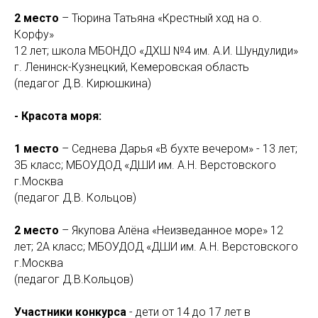
2 место
– Тюрина Татьяна «Крестный ход на о.
Корфу»
12 лет; школа МБОНДО «ДХШ №4 им. А.И. Шундулиди»
г. Ленинск-Кузнецкий, Кемеровская область
(педагог Д.В. Кирюшкина)
- Красота моря:
1 место
– Седнева Дарья «В бухте вечером» - 13 лет;
3Б класс; МБОУДОД «ДШИ им. А.Н. Верстовского
г.Москва
(педагог Д.В. Кольцов)
2 место
– Якупова Алёна «Неизведанное море» 12
лет; 2А класс; МБОУДОД «ДШИ им. А.Н. Верстовского
г.Москва
(педагог Д.В.Кольцов)
Участники конкурса
- дети от 14 до 17 лет в