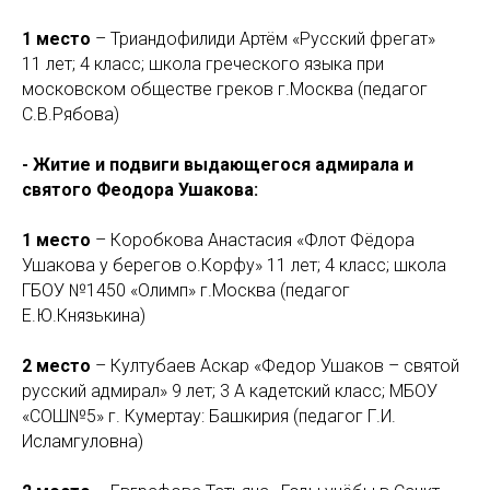
1 место
– Триандофилиди Артём «Русский фрегат»
11 лет; 4 класс; школа греческого языка при
московском обществе греков г.Москва (педагог
С.В.Рябова)
- Житие и подвиги выдающегося адмирала и
святого Феодора Ушакова:
1 место
– Коробкова Анастасия «Флот Фёдора
Ушакова у берегов о.Корфу» 11 лет; 4 класс; школа
ГБОУ №1450 «Олимп» г.Москва (педагог
Е.Ю.Князькина)
2 место
– Култубаев Аскар «Федор Ушаков – святой
русский адмирал» 9 лет; 3 А кадетский класс; МБОУ
«СОШ№5» г. Кумертау: Башкирия (педагог Г.И.
Исламгуловна)